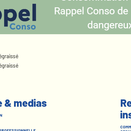
égraissé
égraissé
e & medias
Re
in
N
COMM
 PROFESSIONNELLE