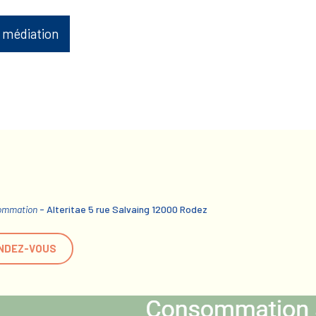
 médiation
sommation
- Alteritae 5 rue Salvaing 12000 Rodez
NDEZ-VOUS