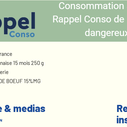
rance
naise 15 mois 250 g
erie
 DE BOEUF 15%MG
e & medias
Re
in
N