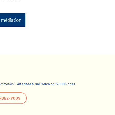
 médiation
sommation
- Alteritae 5 rue Salvaing 12000 Rodez
NDEZ-VOUS