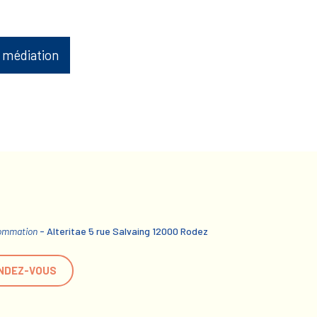
 médiation
sommation
- Alteritae 5 rue Salvaing 12000 Rodez
NDEZ-VOUS