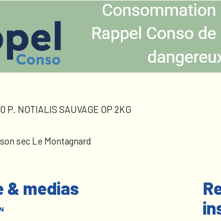
0 P. NOTIALIS SAUVAGE OP 2KG
sson sec Le Montagnard
e & medias
Re
in
N