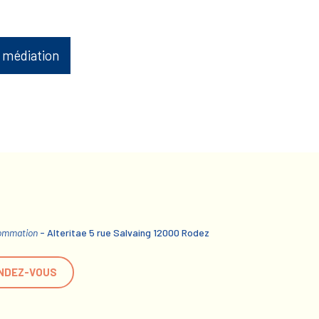
 médiation
sommation
- Alteritae 5 rue Salvaing 12000 Rodez
NDEZ-VOUS