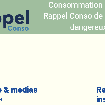
e & medias
Re
in
N