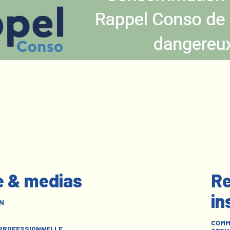
e & medias
Re
in
N
COMM
 PROFESSIONNELLE