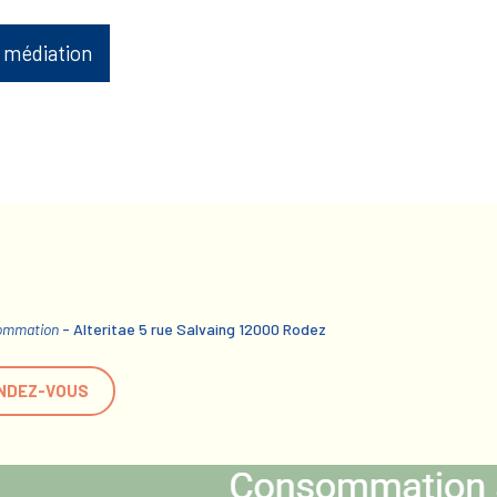
 médiation
sommation
- Alteritae 5 rue Salvaing 12000 Rodez
NDEZ-VOUS