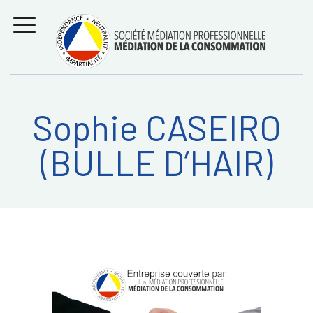
Aller
Régler les litiges
entre
au
consommateurs et
MENU
professionnels avec
contenu
la médiation de la
consommation
Sophie CASEIRO
Recherche
RECHERC
(BULLE D’HAIR)
sur: