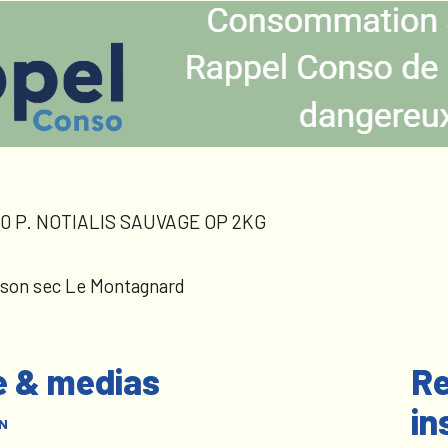
0 P. NOTIALIS SAUVAGE OP 2KG
sson sec Le Montagnard
e & medias
Re
in
N