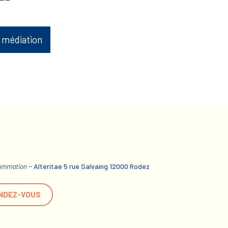
 médiation
sommation
- Alteritae 5 rue Salvaing 12000 Rodez
NDEZ-VOUS