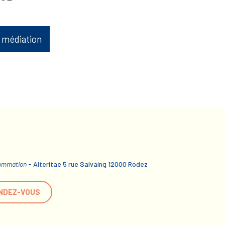
 médiation
sommation
- Alteritae 5 rue Salvaing 12000 Rodez
NDEZ-VOUS