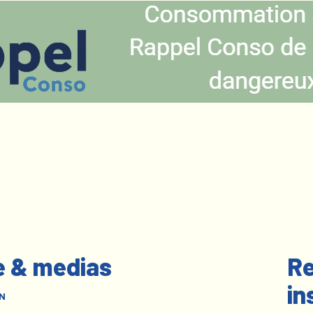
e & medias
Re
in
N