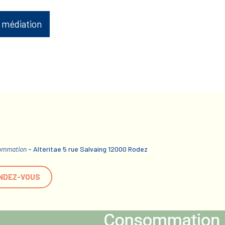
 médiation
sommation
- Alteritae 5 rue Salvaing 12000 Rodez
NDEZ-VOUS