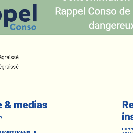
égraissé
égraissé
e & medias
Re
in
N
COMM
 PROFESSIONNELLE