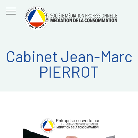
Aller
Régler les litiges
entre
au
consommateurs et
MENU
professionnels avec
contenu
la médiation de la
consommation
Cabinet Jean-Marc
Recherche
RECHERC
PIERROT
sur: