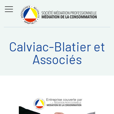
Aller
Régler les litiges
entre
au
consommateurs et
MENU
professionnels avec
contenu
la médiation de la
consommation
Calviac-Blatier et
Recherche
RECHERC
Associés
sur: