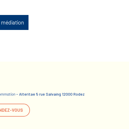
 médiation
sommation
- Alteritae 5 rue Salvaing 12000 Rodez
NDEZ-VOUS