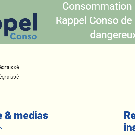
égraissé
égraissé
e & medias
Re
in
N