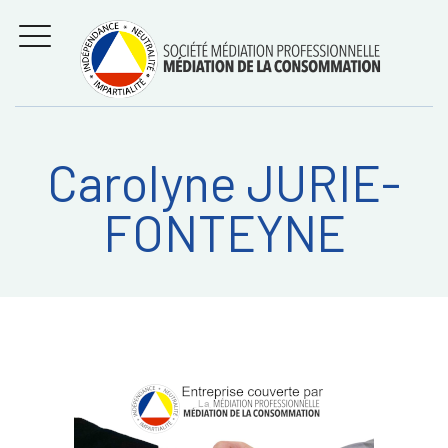
Aller
Régler les litiges
entre
au
consommateurs et
MENU
professionnels avec
contenu
la médiation de la
consommation
Carolyne JURIE-
Recherche
RECHERC
FONTEYNE
sur: