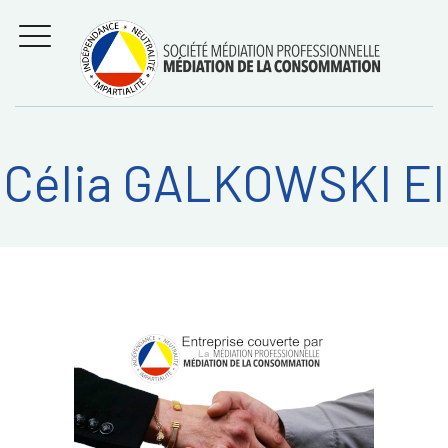
Aller
Régler les litiges
entre
au
consommateurs et
MENU
professionnels avec
contenu
la médiation de la
consommation
Célia GALKOWSKI EI
Recherche
RECHERC
sur: