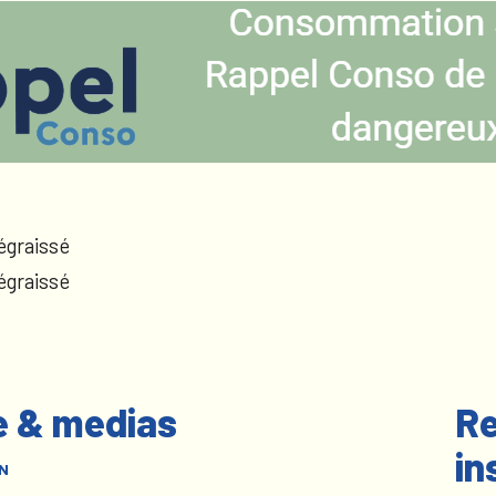
égraissé
égraissé
e & medias
Re
in
N