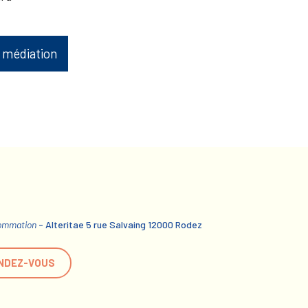
 médiation
sommation
- Alteritae 5 rue Salvaing 12000 Rodez
NDEZ-VOUS