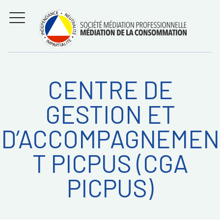
Aller
Régler les litiges
entre
au
consommateurs et
MENU
professionnels avec
contenu
la médiation de la
consommation
CENTRE DE
Recherche
RECHERC
GESTION ET
sur:
D’ACCOMPAGNEMEN
T PICPUS (CGA
PICPUS)