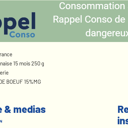
rance
naise 15 mois 250 g
erie
 DE BOEUF 15%MG
e & medias
Re
in
N