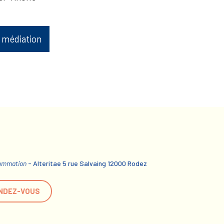
 médiation
sommation
- Alteritae 5 rue Salvaing 12000 Rodez
NDEZ-VOUS