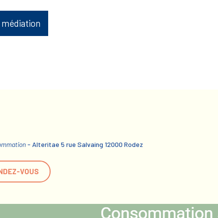
 médiation
sommation
- Alteritae 5 rue Salvaing 12000 Rodez
NDEZ-VOUS