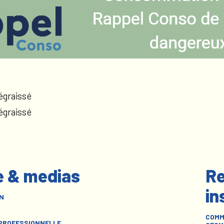
égraissé
égraissé
e & medias
Re
in
N
COMM
 PROFESSIONNELLE