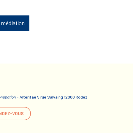
 médiation
sommation
- Alteritae 5 rue Salvaing 12000 Rodez
NDEZ-VOUS