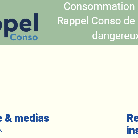
e & medias
Re
in
N