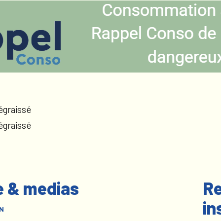
égraissé
égraissé
e & medias
Re
in
N