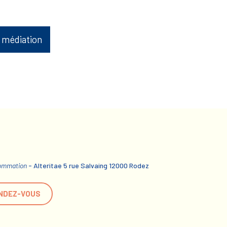
 médiation
sommation
- Alteritae 5 rue Salvaing 12000 Rodez
NDEZ-VOUS