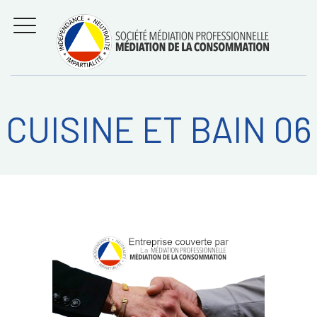
Aller
Régler les litiges
entre
au
consommateurs et
MENU
professionnels avec
contenu
la médiation de la
consommation
CUISINE ET BAIN 06
Recherche
RECHERC
sur: