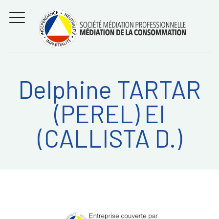
Aller
Régler les litiges
entre
au
consommateurs et
MENU
professionnels avec
contenu
la médiation de la
consommation
Delphine TARTAR
Recherche
RECHERC
(PEREL) EI
sur:
(CALLISTA D.)