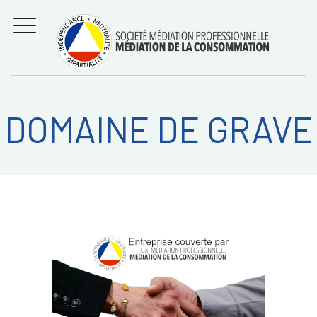
Aller
Régler les litiges
entre
au
consommateurs et
MENU
professionnels avec
contenu
la médiation de la
consommation
DOMAINE DE GRAVE
Recherche
RECHERC
sur: