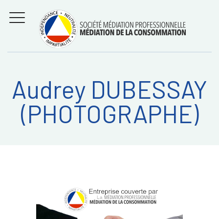
Aller
Régler les litiges
entre
au
consommateurs et
MENU
professionnels avec
contenu
la médiation de la
consommation
Audrey DUBESSAY
Recherche
RECHERC
(PHOTOGRAPHE)
sur: