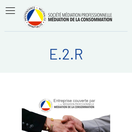
Aller
Régler les litiges
entre
au
consommateurs et
MENU
professionnels avec
contenu
la médiation de la
consommation
E.2.R
Recherche
RECHERC
sur: