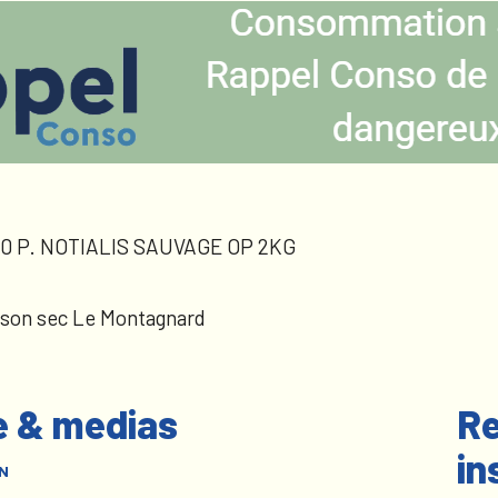
0 P. NOTIALIS SAUVAGE OP 2KG
sson sec Le Montagnard
e & medias
Re
in
N