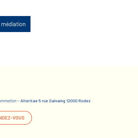
 médiation
sommation
- Alteritae 5 rue Salvaing 12000 Rodez
NDEZ-VOUS