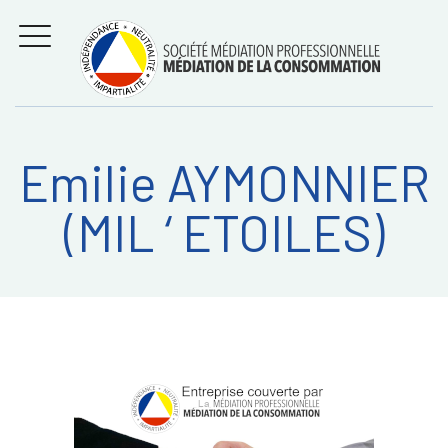
Aller
Régler les litiges
entre
au
consommateurs et
MENU
professionnels avec
contenu
la médiation de la
consommation
Emilie AYMONNIER
Recherche
RECHERC
(MIL ‘ ETOILES)
sur: