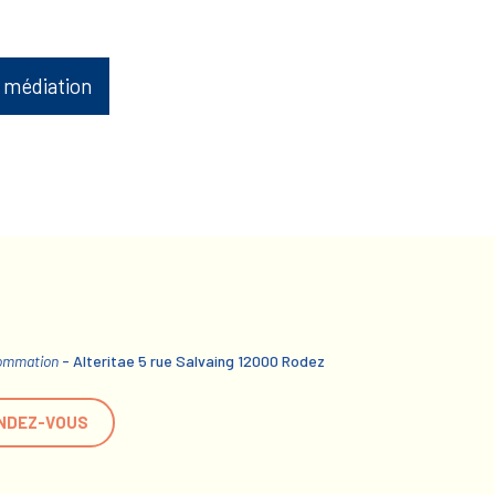
 médiation
sommation
- Alteritae 5 rue Salvaing 12000 Rodez
NDEZ-VOUS