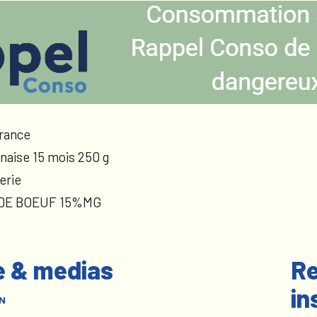
rance
naise 15 mois 250 g
erie
 DE BOEUF 15%MG
e & medias
Re
in
N