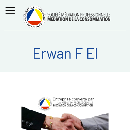
Aller
Régler les litiges
entre
au
consommateurs et
MENU
professionnels avec
contenu
la médiation de la
consommation
Erwan F El
Recherche
RECHERC
sur: