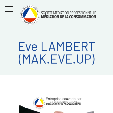
Aller
Régler les litiges
entre
au
consommateurs et
MENU
professionnels avec
contenu
la médiation de la
consommation
Eve LAMBERT
Recherche
RECHERC
(MAK.EVE.UP)
sur: