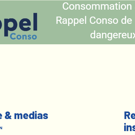
e & medias
Re
in
N