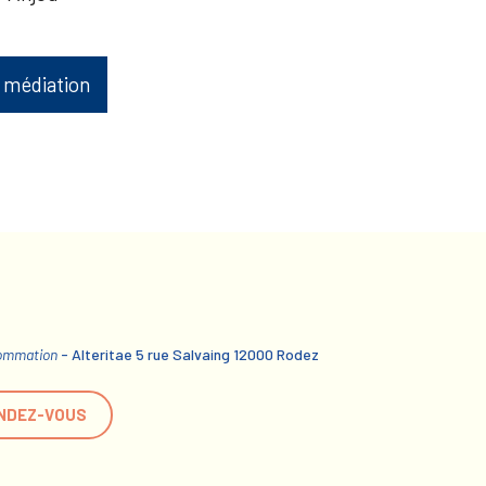
 médiation
sommation
- Alteritae 5 rue Salvaing 12000 Rodez
NDEZ-VOUS