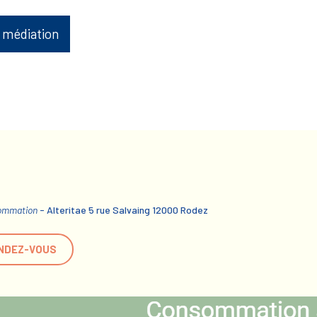
 médiation
sommation
- Alteritae 5 rue Salvaing 12000 Rodez
NDEZ-VOUS