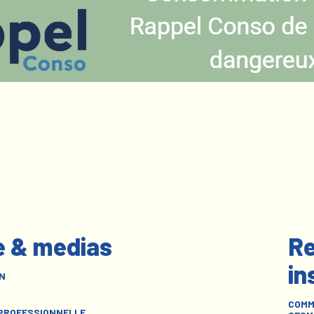
e & medias
Re
in
N
COMM
 PROFESSIONNELLE