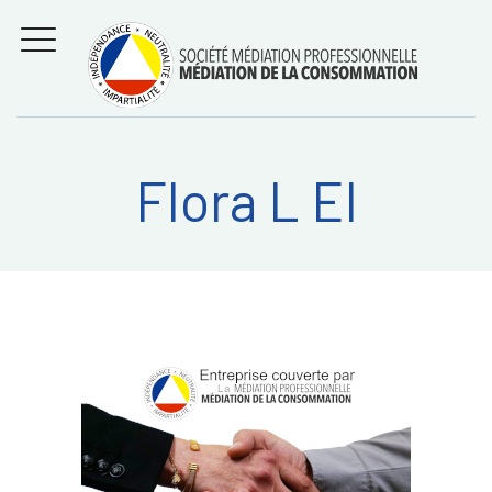
Aller
Régler les litiges
entre
au
consommateurs et
MENU
professionnels avec
contenu
la médiation de la
consommation
Flora L EI
Recherche
RECHERC
sur: