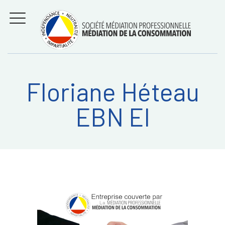
Aller
Régler les litiges
entre
au
consommateurs et
MENU
professionnels avec
contenu
la médiation de la
consommation
Floriane Héteau
Recherche
RECHERC
EBN EI
sur: