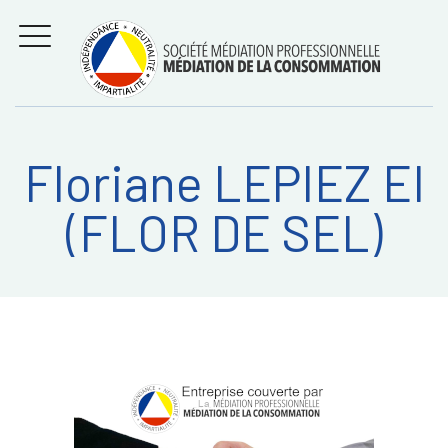
Aller
Régler les litiges
entre
au
consommateurs et
MENU
professionnels avec
contenu
la médiation de la
consommation
Floriane LEPIEZ EI
Recherche
RECHERC
(FLOR DE SEL)
sur: