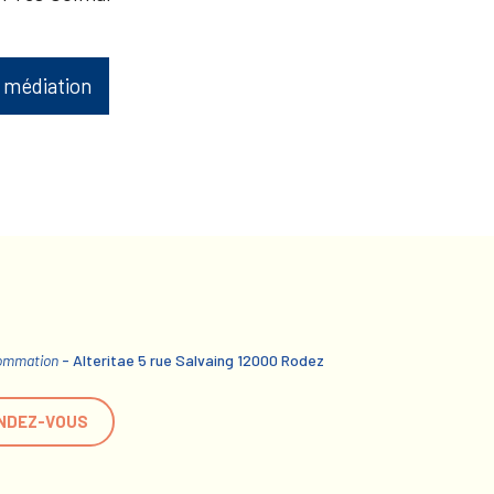
 médiation
sommation
- Alteritae 5 rue Salvaing 12000 Rodez
NDEZ-VOUS