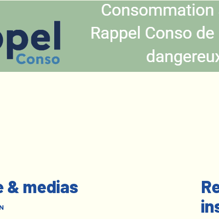
e & medias
Re
in
N