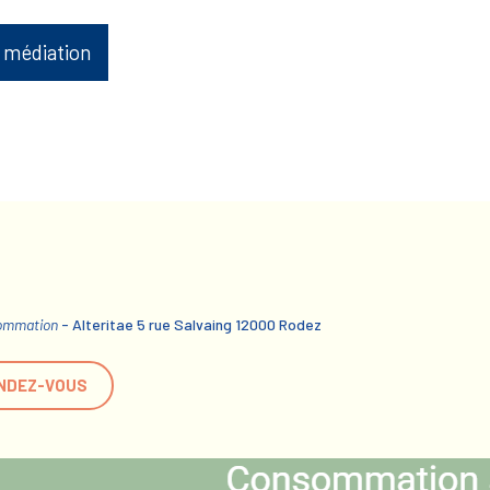
 médiation
sommation
- Alteritae 5 rue Salvaing 12000 Rodez
NDEZ-VOUS