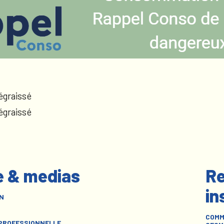
égraissé
égraissé
e & medias
Re
in
N
COMM
 PROFESSIONNELLE