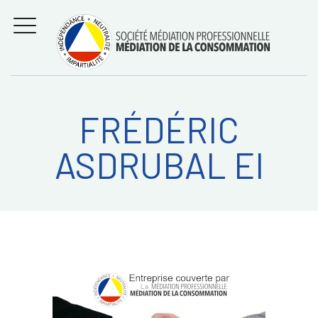
Aller
Régler les litiges
entre
au
consommateurs et
MENU
professionnels avec
contenu
la médiation de la
consommation
FRÉDÉRIC
Recherche
RECHERC
ASDRUBAL EI
sur: