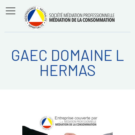
Aller
Régler les litiges
entre
au
consommateurs et
MENU
professionnels avec
contenu
la médiation de la
consommation
GAEC DOMAINE L
Recherche
RECHERC
HERMAS
sur: