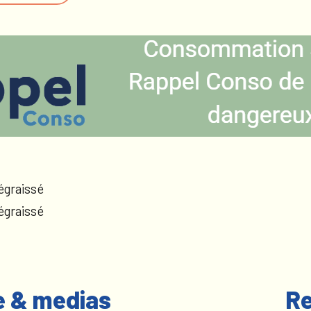
égraissé
égraissé
e & medias
Re