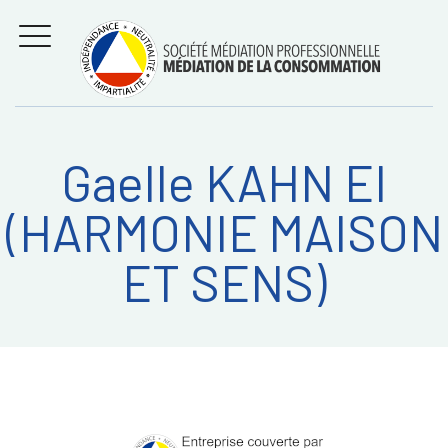
Aller
Régler les litiges
entre
au
consommateurs et
MENU
professionnels avec
contenu
la médiation de la
consommation
Gaelle KAHN EI
Recherche
RECHERC
(HARMONIE MAISON
sur:
ET SENS)