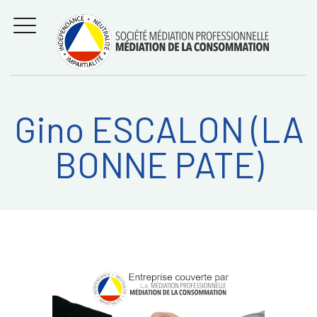
Aller
Régler les litiges
entre
au
consommateurs et
MENU
professionnels avec
contenu
la médiation de la
consommation
Gino ESCALON (LA
Recherche
RECHERC
BONNE PATE)
sur: