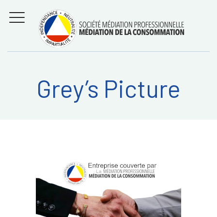
Aller
Régler les litiges
entre
au
consommateurs et
MENU
professionnels avec
contenu
la médiation de la
consommation
Grey’s Picture
Recherche
RECHERC
sur: