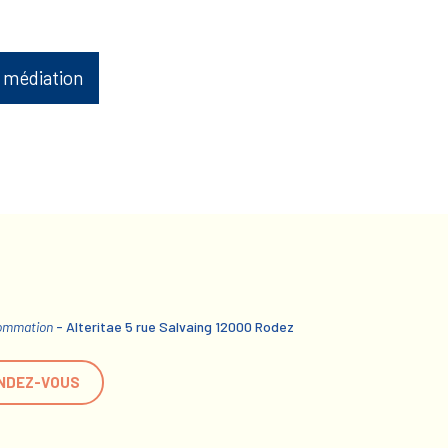
 médiation
sommation
- Alteritae 5 rue Salvaing 12000 Rodez
NDEZ-VOUS