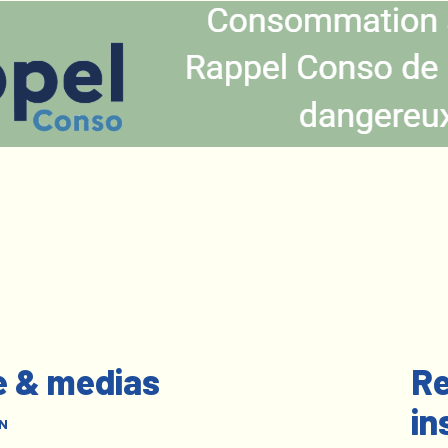
e & medias
Re
in
N