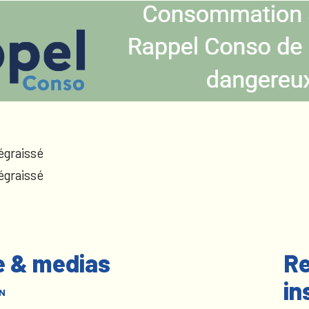
égraissé
égraissé
e & medias
Re
in
N