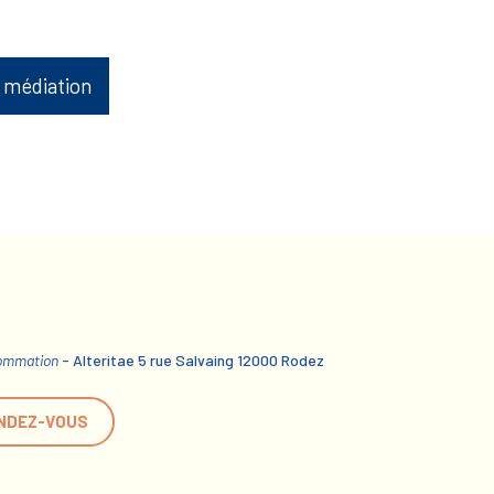
 médiation
sommation
- Alteritae 5 rue Salvaing 12000 Rodez
NDEZ-VOUS