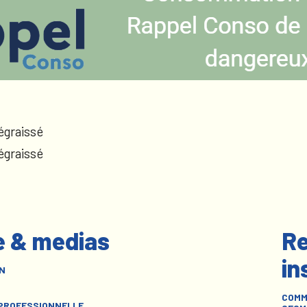
égraissé
égraissé
e & medias
Re
in
N
COMM
 PROFESSIONNELLE