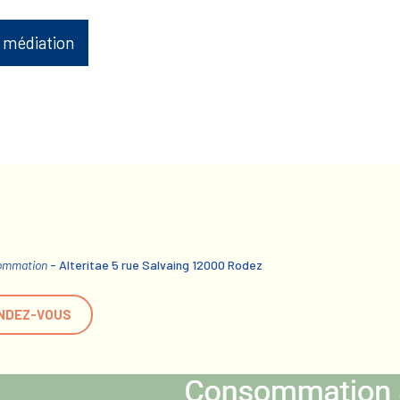
 médiation
sommation
- Alteritae 5 rue Salvaing 12000 Rodez
NDEZ-VOUS