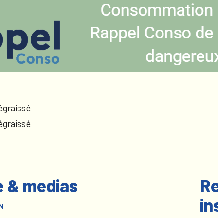
égraissé
égraissé
e & medias
Re
in
N