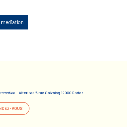
 médiation
sommation
- Alteritae 5 rue Salvaing 12000 Rodez
NDEZ-VOUS