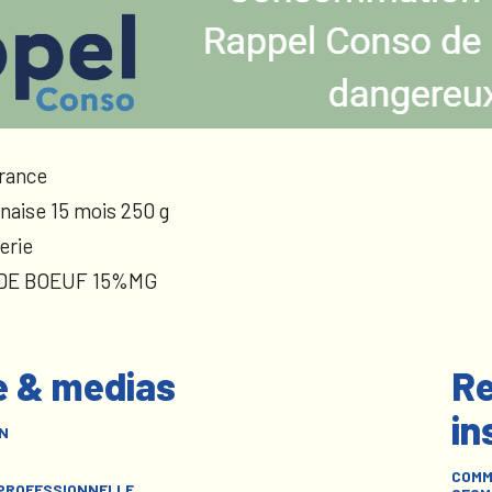
rance
naise 15 mois 250 g
erie
 DE BOEUF 15%MG
e & medias
Re
in
N
COMM
 PROFESSIONNELLE