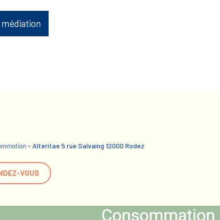
 médiation
sommation
- Alteritae 5 rue Salvaing 12000 Rodez
NDEZ-VOUS