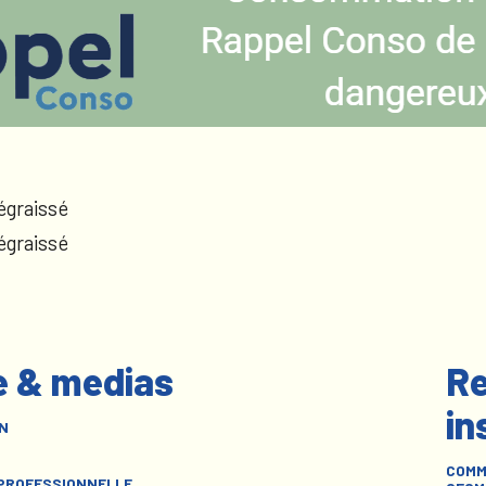
égraissé
égraissé
e & medias
Re
in
N
COMM
 PROFESSIONNELLE