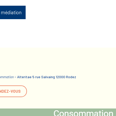
 médiation
sommation
- Alteritae 5 rue Salvaing 12000 Rodez
NDEZ-VOUS