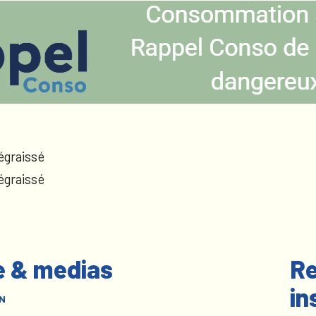
égraissé
égraissé
e & medias
Re
in
N