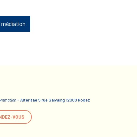
 médiation
sommation
- Alteritae 5 rue Salvaing 12000 Rodez
NDEZ-VOUS